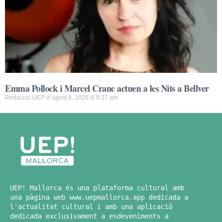
Emma Pollock i Marcel Cranc actuen a les Nits a Bellver
Redacció UEP
agost 6, 2026
8:27 am
UEP! Mallorca és una plataforma cultural amb 
una pàgina web www.uepmallorca.app dedicada a 
l'actualitat cultural i amb una aplicació 
dedicada exclusivament a esdeveniments a 