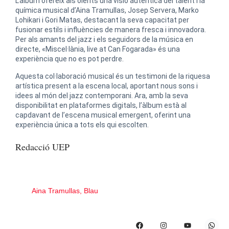
L’àlbum ofereix als oients una visió autèntica del talent i la
química musical d’Aina Tramullas, Josep Servera, Marko
Lohikari i Gori Matas, destacant la seva capacitat per
fusionar estils i influències de manera fresca i innovadora.
Per als amants del jazz i els seguidors de la música en
directe, «Miscel·lània, live at Can Fogarada» és una
experiència que no es pot perdre.
Aquesta col·laboració musical és un testimoni de la riquesa
artística present a la escena local, aportant nous sons i
idees al món del jazz contemporani. Ara, amb la seva
disponibilitat en plataformes digitals, l’àlbum està al
capdavant de l’escena musical emergent, oferint una
experiència única a tots els qui escolten.
Redacció UEP
Aina Tramullas
,
Blau
Tags
Comparte: