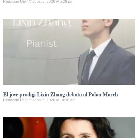
Redacció UEP
agost 6, 2026
5:29 pm
El jove prodigi Lixin Zhang debuta al Palau March
Redacció UEP
agost 6, 2026
10:38 am